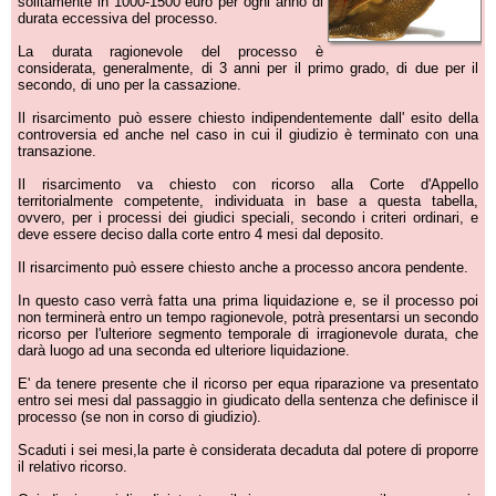
solitamente in 1000-1500 euro per ogni anno di
durata eccessiva del processo.
La durata ragionevole del processo è
considerata, generalmente, di 3 anni per il primo grado, di due per il
secondo, di uno per la cassazione.
Il risarcimento può essere chiesto indipendentemente dall' esito della
controversia ed anche nel caso in cui il giudizio è terminato con una
transazione.
Il risarcimento va chiesto con ricorso alla Corte d'Appello
territorialmente competente, individuata in base a questa tabella,
ovvero, per i processi dei giudici speciali, secondo i criteri ordinari, e
deve essere deciso dalla corte entro 4 mesi dal deposito.
Il risarcimento può essere chiesto anche a processo ancora pendente.
In questo caso verrà fatta una prima liquidazione e, se il processo poi
non terminerà entro un tempo ragionevole, potrà presentarsi un secondo
ricorso per l'ulteriore segmento temporale di irragionevole durata, che
darà luogo ad una seconda ed ulteriore liquidazione.
E' da tenere presente che il ricorso per equa riparazione va presentato
entro sei mesi dal passaggio in giudicato della sentenza che definisce il
processo (se non in corso di giudizio).
Scaduti i sei mesi,la parte è considerata decaduta dal potere di proporre
il relativo ricorso.