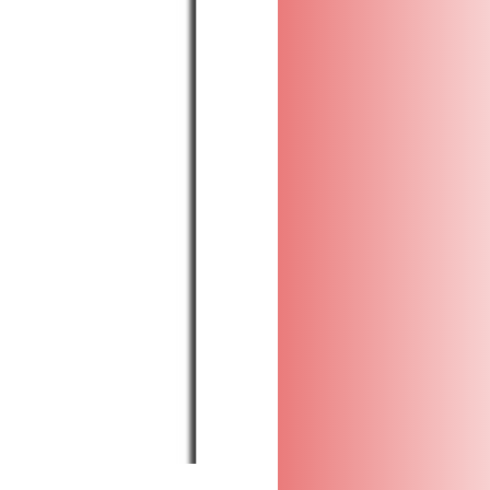
giu
Eur
be
sé 
Nel
(6
al
ric
ap
la
con
ret
Sar
dal
mis
dir
con
De
(C
com
dim
che