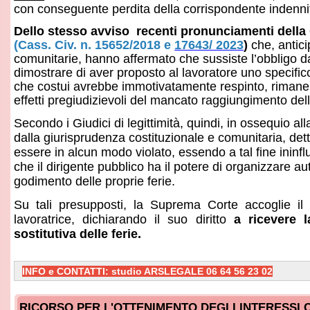
etti pregiudizievoli del mancato raggiungimento della prova.
ondo i Giudici di legittimità, quindi, in ossequio alla posizion
la giurisprudenza costituzionale e comunitaria, detto diritto n
ere in alcun modo violato, essendo a tal fine ininfluente la ci
 il dirigente pubblico ha il potere di organizzare autonomament
imento delle proprie ferie.
 tali presupposti, la Suprema Corte accoglie il ricorso pro
oratrice, dichiarando il suo diritto
a ricevere la richiest
titutiva delle ferie.
NFO e CONTATTI: studio ARSLEGALE 06 64 56 23 02
ICORSO PER L'OTTENIMENTO DEGLI INTERESSI COMPENSATIV
ecializzandi