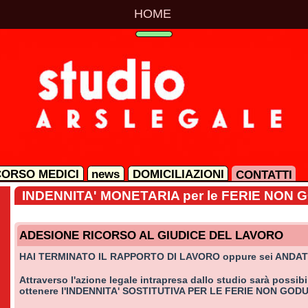
HOME
 MEDICI
news
DOMICILIAZIONI
CONTATTI
NDENNITA' MONETARIA per le FERIE NON GODUTE
DESIONE RICORSO AL GIUDICE DEL LAVORO
I TERMINATO IL RAPPORTO DI LAVORO oppure sei ANDATO IN PENSIO
traverso l'azione legale intrapresa dallo studio sarà possibile
tenere l'INDENNITA' SOSTITUTIVA PER LE FERIE NON GODUTE.
r maggiori informazioni:
ntattare lo studio ai seguenti recapiti telefonici: 06 64 56 23 02 - 329 33 93 91