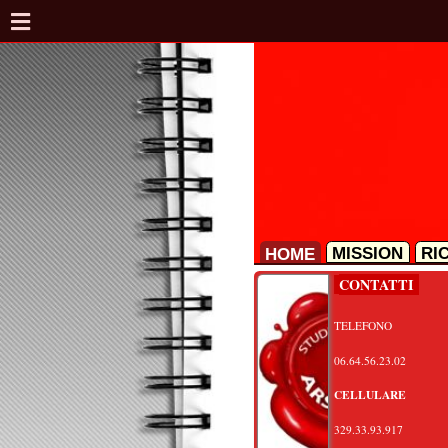
MISSION
RICORSO
HOME
CONTATTI
I
TELEFONO
A
06.64.56.23.02
HA
CELLULARE
At
ot
329.33.93.917
Pe
info@arslegale.it
co