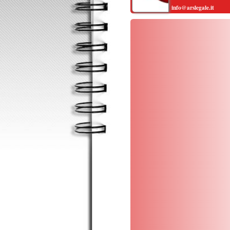
Le
de
gi
mo
go
ce
L’
il 
qu
ps
lav
Le 
di
leg
da
pe
Que