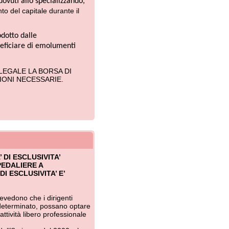
ITA’
A’ E’
dirigenti
possano optare
 professionale
del 2000, che
ha regolato la
prevede uno
iava ai
olumento
on rapporto di
o il contratto
 nonché quelli
 abbiano
eguite a
 valutazione
mplessa;