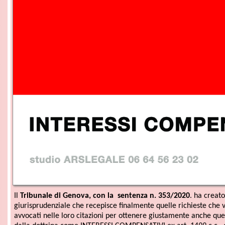
Tribunale di Genova, con la sentenza n. 353/2020
. ha creato un importan
urisprudenziale che recepisce finalmente quelle richieste che venivano form
vocati nelle loro citazioni per ottenere giustamente anche quegli interessi 
lla dottrina come INTERESSI COMPENSATIVI ex art. 1499 c.c., dovuti allo spe
destinati a compensare il creditore del mancato godimento del capitale
 quanto
mpo occorrente per la
liquidazione
.
l concreto, in considerazione dell'elevato tasso d'interesse prodotto dalle
ttere
interruttive, (realizzate negli anni 90 e 2000) si potrà beneficiare di 
cini al doppio di quanto già percepito per la borsa di studio.
RTANTO SE HAI GIA' RICEVUTO ATTRAVERSO UNA AZIONE LEGALE LA B
UDIO DOPO IL 2016 CONTATTACI PER AVERE LE INFORMAZIONI NECESS
udio ARSLEGALE
 64 56 23 02