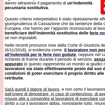
risprudenza di Cassazione che da sentenze della Corte di Giu
opea, che hanno per l’appunto riconosciuto al lavoratore
il di
neficiare dell’indennità sostitutiva delle
ferie non godute
p
non imputabili.
le recenti pronunce rese dalla Corte di Giustizia dell’Unione 
/11/2018), si evidenzia come
il lavoratore non possa perdere 
l’indennità per le ferie non godute
, neppure nel caso in cui 
hiesto di fruirne durante il periodo di servizio,
senza che prim
purato
(e questo rappresenta un monito ai giudici nazionali)
s
voratore sia stato effettivamente posto dal suo datore nell
dizioni di poter esercitare il proprio diritto alle ferie annu
ribuite
.
à quindi il datore di lavoro
, e non certo il lavoratore,
ad essere
l’onere di dimostrare, in caso di contenzioso, di aver adottato t
ure atte a consentire al lavoratore di esercitare concretamente
itto
a cui il lavoratore abbia, nonostante tutto, rinunciato volon
 conseguente perdita della corrispondente indennità finanziar
llo stesso avviso recenti pronunciamenti della Corte di 
ass. Civ. n. 15652/2018 e
17643/ 2023
)
che, anticipando le in
unitarie, hanno affermato che sussiste l’obbligo da parte del 
ostrare di aver proposto al lavoratore uno specifico periodo di
 costui avrebbe immotivatamente respinto, rimanendo a suo ca