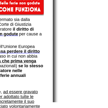
stizia
ritto di
er cause a
Europea
il diritto
non abbia
a venga
e lo stesso
e
ali
 gravato
utte le
 il suo
tariamente
ia.
Cassazione
dicazioni
datore di
 riposo e
rico gli