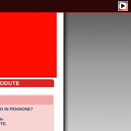
NE?
7