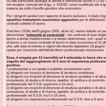
 dirigenti con incarichi di direzione di struttura semplice o di altra specializzazio
nsulenza, di studio e di ricerca, ispettivi, di verifica e di controllo con esperien
ofessionale nel S.S.N. superiore a 15 anni;
 dirigenti con incarichi di direzione di struttura semplice o di altra specializzazio
nsulenza, di studio e di ricerca, ispettivi, di verifica e di controllo con esperien
ofessionale nel S.S.N. tra 5 e 15 anni;
 dirigenti con esperienza professionale nel S.S.N. sino a 5 anni.
ttavia, con l’art. 9, co. 1, del D.L. n. 78/2010, convertito in Legge n. 122/2010 
 blocco degli incrementi retributivi dei dirigenti medici per gli anni
2011, 2012 e 
orogato sino al 31.12.2014 dal D.P.R. n. 122/2013.
cita, in particolare, l’art. 9 che
“per gli anni 2011, 2012 e 2013 il trattamento 
ngoli dipendenti […] non può superare, in ogni caso, il trattamento ordinariame
r l’anno 2010, al netto degli effetti derivanti da eventi straordinari della dinamic
] fermo in ogni caso quanto previsto dal comma 21, terzo e quarto periodo, pe
ogressioni di carriera comunque denominate”
.
 altre parole, secondo la disposizione citata, il blocco degli emolumenti deve ri
l caso di
“eventi straordinari”
che incidono sulla dinamica salariale, vale a dire
enti che modificano la tipologia e le condizioni della prestazione resa.
 suddetta norma ha dato origine ad una spinosa querelle in merito alla sua ap
no all’indennità di esclusività ed ha portato numerose Aziende Ospedaliere a b
gamento del menzionato emolumento.
 invero, è bene precisare che il rifiuto, da parte delle aziende Ospedaliere
rresponsione dell’indennità di esclusività in funzione del blocco di cui al
 del D.L. 78/2010, è assolutamente illegittimo
.
anto appena esposto trova conferma nell’inequivoca presa di posizione da par
nferenza delle Regioni e delle Province autonome, espressa nel documento n