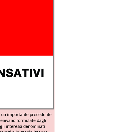
te precedente
ulate dagli
denominati
cializzando,
 durante il
emolumenti
ORSA DI
ARIE.