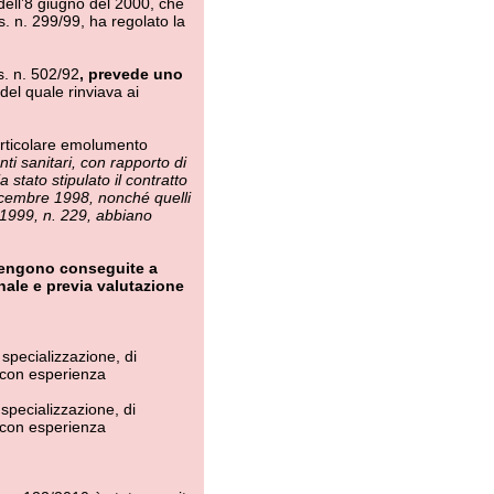
ne, di
za
ne, di
za
è stato sancito
2013, blocco
complessivo dei
nte spettante
a retributiva
r le
tenersi escluso
 nel caso di
plicazione o
loccare il
, alla
l’art. 9, co
te della
.