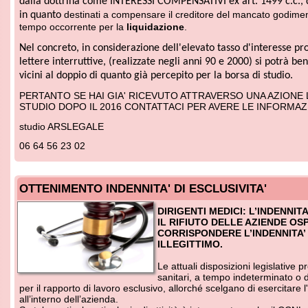
TTENIMENTO INDENNITA' DI ESCLUSIVITA'
DIRIGENTI MEDICI: L’INDENNITA’ DI ESCLUSIV
IL RIFIUTO DELLE AZIENDE OSPEDALIERE A
CORRISPONDERE L’INDENNITA’ DI ESCLUSIVIT
ILLEGITTIMO.
Le attuali disposizioni legislative prevedono che i 
sanitari, a tempo indeterminato o determinato, 
r il rapporto di lavoro esclusivo, allorché scelgano di esercitare l'attività libero
l’interno dell’azienda.
 tale particolare tipologia di attività è intervenuto anche il CCNL dell’8 giugno 
l recepire i principi del d.lgs. n. 502/92, come modificato dal d.lgs. n. 299/99, 
teria sia sotto il profilo giuridico che economico.
r i dirigenti sanitari con rapporto di lavoro esclusivo, il citato d.lgs. n. 502/92
, 
ecifico trattamento economico aggiuntivo
per la definizione del quale rinv
tratti collettivi di lavoro.
tal fine i CCNL dell’8 giugno 2000, all’art.42, hanno istituito un particolare em
nominato “
indennità di esclusività
”, nei confronti di quei
dirigenti sanitari, c
voro a tempo indeterminato o a tempo determinato, con i quali sia stato stipulat
 lavoro o un nuovo contratto di lavoro in data successiva al 31 dicembre 1998,
e, alla data di entrata in vigore del decreto legislativo 19 giugno 1999, n. 229,
tato per l’esercizio dell’attività libero professionale intramuraria.
sa, è erogata per 13 mensilità ed è articolata in fasce che vengono cons
guito del raggiungimento di 5 anni di esperienza professionale e previa
sitiva.
professionisti a cui spetta il suddetto emolumento sono:
) dirigenti con incarico di direzione di struttura co