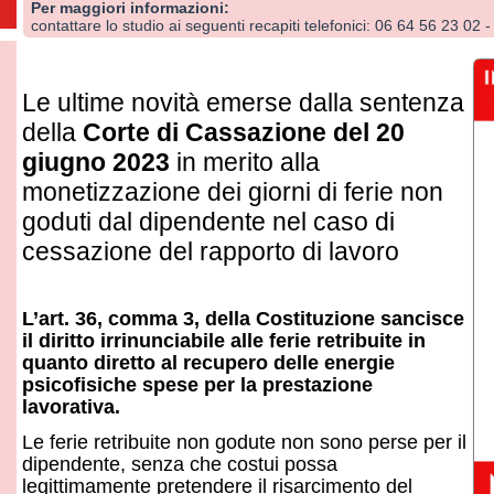
 ultime novità emerse dalla sentenza
lla
Corte di Cassazione del 20
ugno 2023
in merito alla
netizzazione dei giorni di ferie non
duti dal dipendente nel caso di
ssazione del rapporto di lavoro
art. 36, comma 3, della Costituzione sancisce
diritto irrinunciabile alle ferie retribuite in
anto diretto al recupero delle energie
icofisiche spese per la prestazione
orativa.
ferie retribuite non godute non sono perse per il
pendente, senza che costui possa
ittimamente pretendere il risarcimento del
nno attraverso il pagamento di
un’indennità
cuniaria sostitutiva
.
sto criterio interpretativo è stato ripetutamente affermato sia 